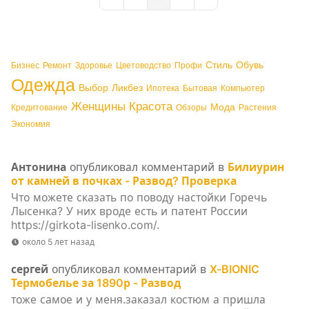
First Page
Previous Page
Next Page
Last Page
Стиль
Обувь
Бизнес
Ремонт
Здоровье
Цветоводство
Профи
Одежда
Выбор
Ликбез
Ипотека
Бытовая
Компьютер
Женщины
Красота
Мода
Кредитование
Обзоры
Растения
Экономия
Антонина
опубликовал комментарий в
Билиурин
от камней в почках - Развод? Проверка
Что можете сказать по поводу настойки Горечь
Лысенка? У них вроде есть и патент России
https://girkota-lisenko.com/.
около 5 лет назад
сергей
опубликовал комментарий в
X-BIONIC
Термобелье за 1890р - Развод
тоже самое и у меня.заказал костюм а пришла