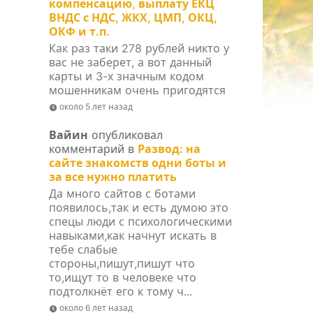
компенсацию, выплату ЕКЦ
ВНДС с НДС, ЖКХ, ЦМП, ОКЦ,
ОКФ и т.п.
Как раз таки 278 рублей никто у
вас не заберет, а вот данный
карты и 3-х значным кодом
мошенникам очень пригодятся
около 5 лет назад
Вайин
опубликовал
комментарий в
Развод: на
сайте знакомств одни боты и
за все нужно платить
Да много сайтов с ботами
появилось,так и есть думою это
спецы люди с психологическими
навыками,как начнут искать в
тебе слабые
стороны,пишут,пишут что
то,ищут то в человеке что
подтолкнёт его к тому ч...
около 6 лет назад