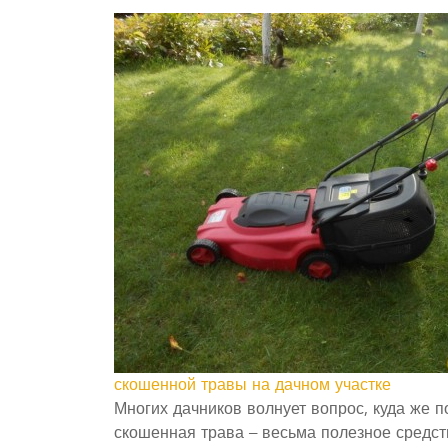
скошенной травы на дачном участке
Многих дачников волнует вопрос, куда же п
скошенная трава – весьма полезное средс