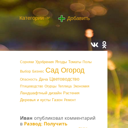
Категории
Добавить
Ягоды
Удобрения
Томаты
Сорняки
Полы
Сад Огород
Выбор
Бизнес
Цветоводство
Дача
Опасность
Птицеводство
Огурцы
Теплица
Экономия
Ландшафтный дизайн
Растения
Деревья и кусты
Газон
Ремонт
Иван
опубликовал комментарий
в
Развод: Получить