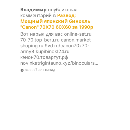
Владимир
опубликовал
комментарий в
Развод:
Мощный японский бинокль
"Canon" 70X70 60X60 за 1990р
Вот нарыл для вас online-set.ru
70-70.top-beru.ru canon.market-
shoping.ru 9vd.ru/canon70x70-
army8 kupibinokl24.ru
кэнон70.товартут.рф
novinkatrigintauno.xyz/binoculars...
около 7 лет назад