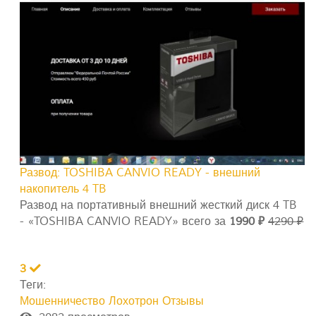
Развод: TOSHIBA CANVIO READY - внешний
накопитель 4 TB
Развод на портативный внешний жесткий диск 4 TB
- «TOSHIBA CANVIO READY» всего за
1990 ₽
4290 ₽
3
Теги:
Мошенничество
Лохотрон
Отзывы