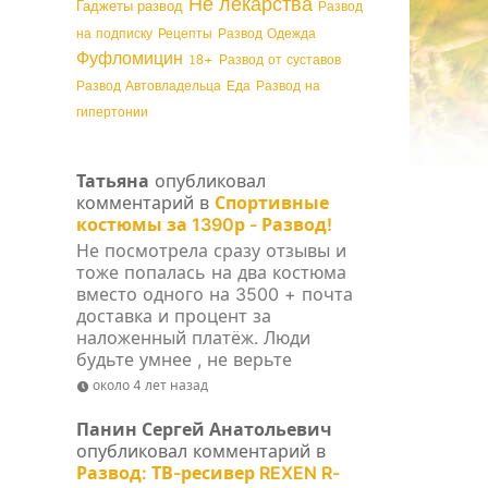
Не лекарства
Гаджеты развод
Развод
на подписку
Рецепты
Развод Одежда
Фуфломицин
18+
Развод от суставов
Развод Автовладельца
Еда
Развод на
гипертонии
Татьяна
опубликовал
комментарий в
Спортивные
костюмы за 1390р - Развод!
Не посмотрела сразу отзывы и
тоже попалась на два костюма
вместо одного на 3500 + почта
доставка и процент за
наложенный платёж. Люди
будьте умнее , не верьте
около 4 лет назад
Панин Сергей Анатольевич
опубликовал комментарий в
Развод: ТВ-ресивер REXEN R-