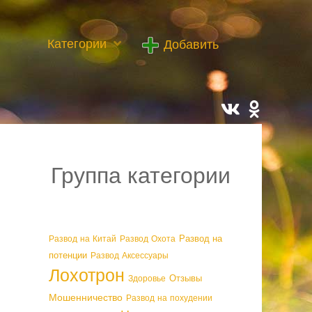
Категории
Добавить
Группа категории
Развод на
Развод на Китай
Развод Охота
потенции
Развод Аксессуары
Лохотрон
Отзывы
Здоровье
Мошенничество
Развод на похудении