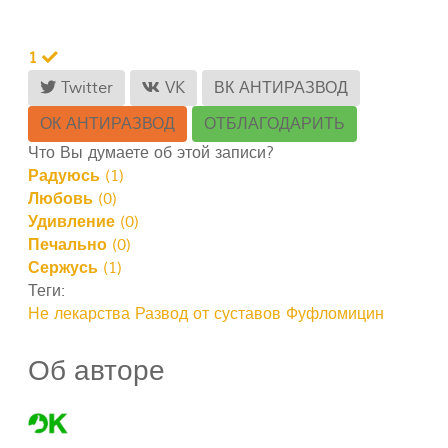
1
Twitter
VK
ВК АНТИРАЗВОД
ОК АНТИРАЗВОД
ОТБЛАГОДАРИТЬ
Что Вы думаете об этой записи?
Радуюсь
(
1
)
Любовь
(
0
)
Удивление
(
0
)
Печально
(
0
)
Сержусь
(
1
)
Теги:
Не лекарства
Развод от суставов
Фуфломицин
Об авторе