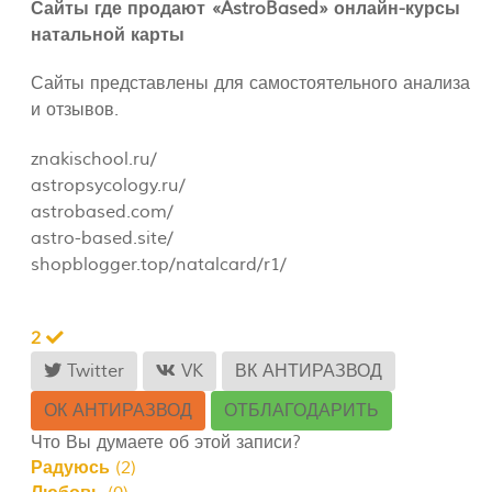
Сайты где продают «AstroBased» онлайн-курсы
натальной карты
Сайты представлены для самостоятельного анализа
и отзывов.
znakischool.ru/
astropsycology.ru/
astrobased.com/
astro-based.site/
shopblogger.top/natalcard/r1/
2
Twitter
VK
ВК АНТИРАЗВОД
ОК АНТИРАЗВОД
ОТБЛАГОДАРИТЬ
Что Вы думаете об этой записи?
Радуюсь
(
2
)