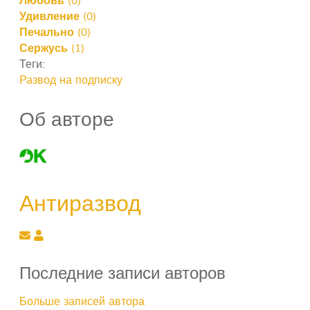
Любовь
(
0
)
Удивление
(
0
)
Печально
(
0
)
Сержусь
(
1
)
Теги:
Развод на подписку
Об авторе
Антиразвод
Подписаться на обновление автора
Антиразвод
Последние записи авторов
Больше записей автора