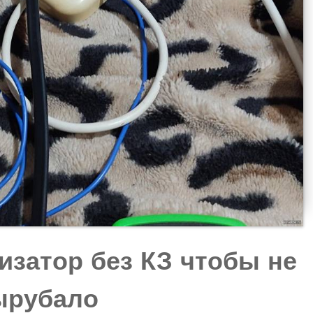
затор без КЗ чтобы не
ырубало