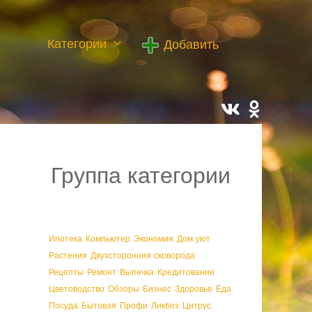
Категории
Добавить
Группа категории
Ипотека
Компьютер
Экономия
Дом уют
Растения
Двухсторонняя сковорода
Рецепты
Ремонт
Выпечка
Кредитование
Цветоводство
Обзоры
Бизнес
Здоровье
Еда
Посуда
Бытовая
Профи
Ликбез
Цитрус