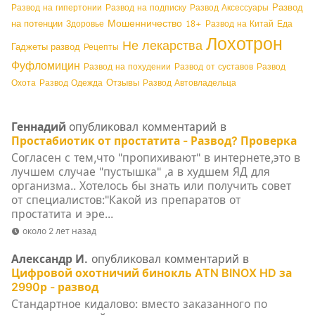
Развод
Развод на гипертонии
Развод на подписку
Развод Аксессуары
Мошенничество
на потенции
Здоровье
18+
Развод на Китай
Еда
Лохотрон
Не лекарства
Гаджеты развод
Рецепты
Фуфломицин
Развод на похудении
Развод от суставов
Развод
Отзывы
Охота
Развод Одежда
Развод Автовладельца
Геннадий
опубликовал комментарий в
Простабиотик от простатита - Развод? Проверка
Согласен с тем,что "пропихивают" в интернете,это в
лучшем случае "пустышка" ,а в худшем ЯД для
организма.. Хотелось бы знать или получить совет
от специалистов:"Какой из препаратов от
простатита и эре...
около 2 лет назад
Александр И.
опубликовал комментарий в
Цифровой охотничий бинокль ATN BINOX HD за
2990р - развод
Стандартное кидалово: вместо заказанного по