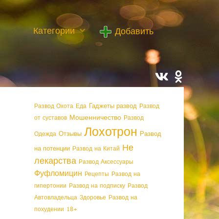
Категории
Добавить
Гаджеты развод
Развод Охота
Еда
Развод
Мошенничество
от суставов
Развод
Лохотрон
Отзывы
Развод
Одежда
Не
на потенции
Развод на Китай
лекарства
Развод Аксессуары
Фуфломицин
Рецепты
Развод на
гипертонии
Развод на подписку
Развод
Автовладельца
Здоровье
Развод на
похудении
18+