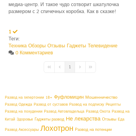
медиа-центр. И такое чудо сотворит шкатулочка
размером с 2 спичечных коробка. Как в сказке!
1
Теги:
Техника
Обзоры
Отзывы
Гаджеты
Телевидение
0 Комментариев
1
First Page
Previous Page
Next Page
Last Page
Фуфломицин
Мошенничество
Развод на гипертонии
18+
Развод Одежда
Развод от суставов
Развод на подписку
Рецепты
Развод на похудении
Развод Автовладельца
Развод Охота
Развод на
Не лекарства
Гаджеты развод
Отзывы
Китай
Здоровье
Еда
Лохотрон
Развод на потенции
Развод Аксессуары