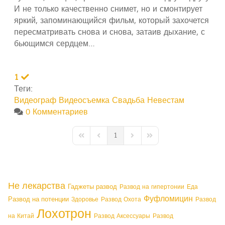
И не только качественно снимет, но и смонтирует
яркий, запоминающийся фильм, который захочется
пересматривать снова и снова, затаив дыхание, с
бьющимся сердцем…
1
Теги:
Видеограф
Видеосъемка
Свадьба
Невестам
0 Комментариев
1
First Page
Previous Page
Next Page
Last Page
Не лекарства
Гаджеты развод
Развод на гипертонии
Еда
Фуфломицин
Развод на потенции
Здоровье
Развод Охота
Развод
Лохотрон
на Китай
Развод Аксессуары
Развод