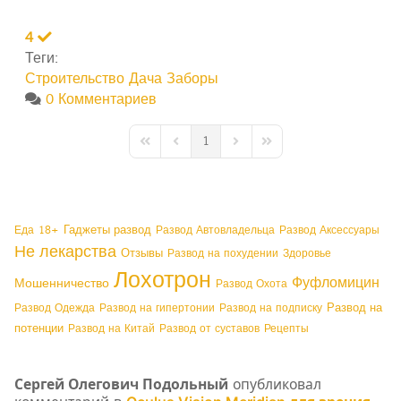
4
Теги:
Строительство
Дача
Заборы
0 Комментариев
1
First Page
Previous Page
Next Page
Last Page
Гаджеты развод
Еда
18+
Развод Автовладельца
Развод Аксессуары
Не лекарства
Отзывы
Развод на похудении
Здоровье
Лохотрон
Фуфломицин
Мошенничество
Развод Охота
Развод на
Развод Одежда
Развод на гипертонии
Развод на подписку
потенции
Развод на Китай
Развод от суставов
Рецепты
Сергей Олегович Подольный
опубликовал