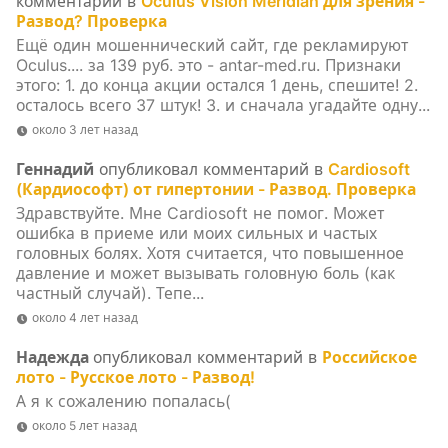
комментарий в
Oculus Vision Meridian для зрения -
Развод? Проверка
Ещё один мошеннический сайт, где рекламируют
Oculus.... за 139 руб. это - antar-med.ru. Признаки
этого: 1. до конца акции остался 1 день, спешите! 2.
осталось всего 37 штук! 3. и сначала угадайте одну...
около 3 лет назад
Геннадий
опубликовал комментарий в
Cardiosoft
(Кардиософт) от гипертонии - Развод. Проверка
Здравствуйте. Мне Cardiosoft не помог. Может
ошибка в приеме или моих сильных и частых
головных болях. Хотя считается, что повышенное
давление и может вызывать головную боль (как
частный случай). Тепе...
около 4 лет назад
Надежда
опубликовал комментарий в
Российское
лото - Русское лото - Развод!
А я к сожалению попалась(
около 5 лет назад