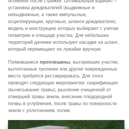
особенно после стрижек. Оптимальный вариант –
установка дождевателей (выдвижные и
невыдвижные, а также импульсные,
осциллирующие, круговые, шланги-дождеватели),
модель и конструкцию которых выбирают с учетом
геометрии и площади участка. Для небольших
территорий дачники используют насадки на шланг,
который перемещают по лужайке вручную.
Появившиеся
проплешины
, выгоревшие участки,
вытоптанные тропинки или другие поврежденные
места требуется реставрировать. Для этого
проводят следующие мероприятия: скарификация
(вычесывание травы), рыхление очищенной от
отмершей травы земли, внесение плодородной
почвы в углубления, посев травы по поверхности
земли с уплотнением, полив.