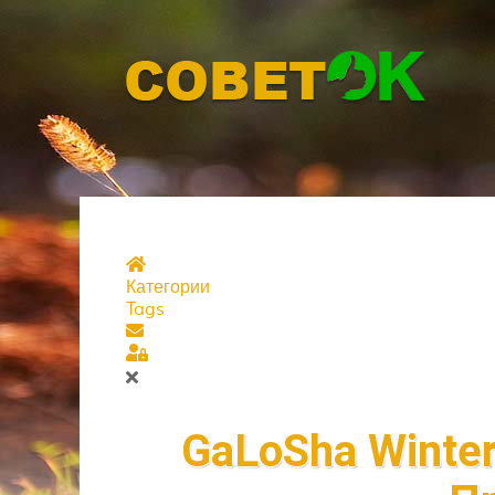
Главная страница
Категории
Tags
Подписаться на блог
Sign In
GaLoSha Winter