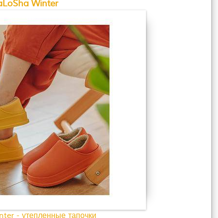
aLoSha Winter
ter - утепленные тапочки