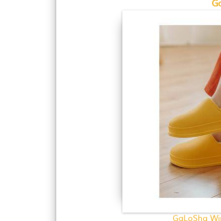
G
GaLoSha Win