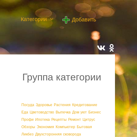
Категории
Добавить
Группа категории
Посуда
Здоровье
Растения
Кредитование
Еда
Цветоводство
Выпечка
Дом уют
Бизнес
Профи
Ипотека
Рецепты
Ремонт
Цитрус
Обзоры
Экономия
Компьютер
Бытовая
Ликбез
Двухсторонняя сковорода