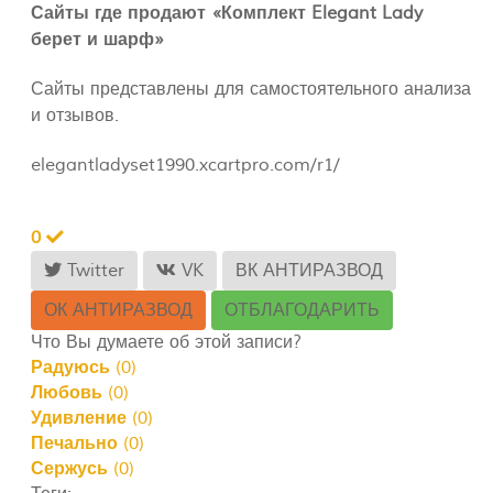
Сайты где продают «Комплект Elegant Lady
берет и шарф»
Сайты представлены для самостоятельного анализа
и отзывов.
elegantladyset1990.xcartpro.com/r1/
0
Twitter
VK
ВК АНТИРАЗВОД
ОК АНТИРАЗВОД
ОТБЛАГОДАРИТЬ
Что Вы думаете об этой записи?
Радуюсь
(
0
)
Любовь
(
0
)
Удивление
(
0
)
Печально
(
0
)
Сержусь
(
0
)