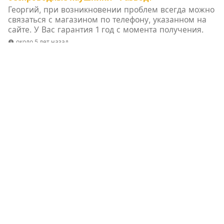
Георгий, при возникновении проблем всегда можно
связаться с магазином по телефону, указанном на
сайте. У Вас гарантия 1 год с момента получения.
около 5 лет назад
Андрей
опубликовал комментарий в
Часы-
смартфон ZTE NUBIA ALPHA за 2990р - Развод
Поленился отзывы поискать, вот и поплатился.
Прислали удобрение, беспридел какой то, что
делать?
около 6 лет назад
Artem Fadeev
опубликовал комментарий в
Любви
больше нет: 3 знака «свыше», которые
предупреждают
Я думаю любовь это эйфория и привязанность
около 8 лет назад