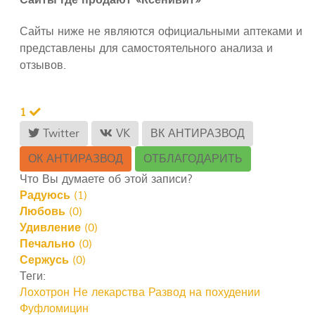
Сайты где продают «Ксенивит»
Сайты ниже не являются официальными аптеками и
представлены для самостоятельного анализа и
отзывов.
1
Twitter
VK
ВК АНТИРАЗВОД
ОК АНТИРАЗВОД
ОТБЛАГОДАРИТЬ
Что Вы думаете об этой записи?
Радуюсь
(
1
)
Любовь
(
0
)
Удивление
(
0
)
Печально
(
0
)
Сержусь
(
0
)
Теги:
Лохотрон
Не лекарства
Развод на похудении
Фуфломицин