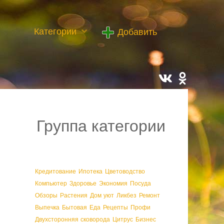
Категории
Добавить
Группа категории
Кредитование
Ипотека
Цветоводство
Компьютер
Здоровье
Экономия
Посуда
Обзоры
Растения
Дом уют
Ликбез
Ремонт
Выпечка
Бытовая
Еда
Рецепты
Профи
Двухсторонняя сковорода
Цитрус
Бизнес