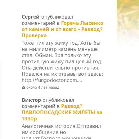
Сергей
опубликовал
комментарий в
Горечь Лысенко
от камней и от всего - Развод?
Проверка
Тоже пил эту жижу год. Хоть бы
на миллиметр камень меньше
стал. Обман. Зря только эту
противную жижу пил целый год.
Она действительно противная.
Повелся на их отзывы вот здесь:
http://fungodoctor.com....
около 4 лет назад
Виктор
опубликовал
комментарий в
Развод?
ПАВЛОПОСАДСКИЕ ЖИЛЕТЫ за
1990р
Аналогичная история.Отправил
им сообщение но
молчат.Господа мошенники