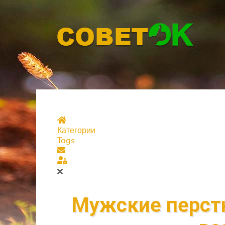
Главная страница
Категории
Tags
Подписаться на блог
Sign In
Мужские перстн