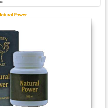
ии
atural Power