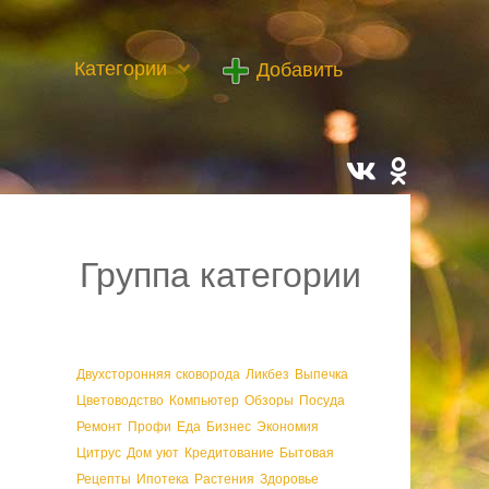
Категории
Добавить
Группа категории
Двухсторонняя сковорода
Ликбез
Выпечка
Цветоводство
Компьютер
Обзоры
Посуда
Ремонт
Профи
Еда
Бизнес
Экономия
Цитрус
Дом уют
Кредитование
Бытовая
Рецепты
Ипотека
Растения
Здоровье