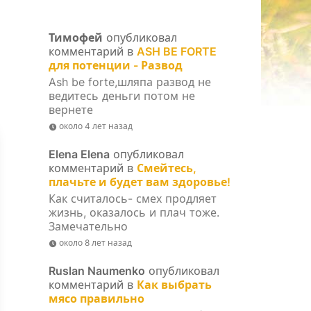
Тимофей
опубликовал
комментарий в
ASH BE FORTE
для потенции - Развод
Ash be forte,шляпа развод не
ведитесь деньги потом не
вернете
около 4 лет назад
Elena Elena
опубликовал
комментарий в
Смейтесь,
плачьте и будет вам здоровье!
Как считалось- смех продляет
жизнь, оказалось и плач тоже.
Замечательно
около 8 лет назад
Ruslan Naumenko
опубликовал
комментарий в
Как выбрать
мясо правильно