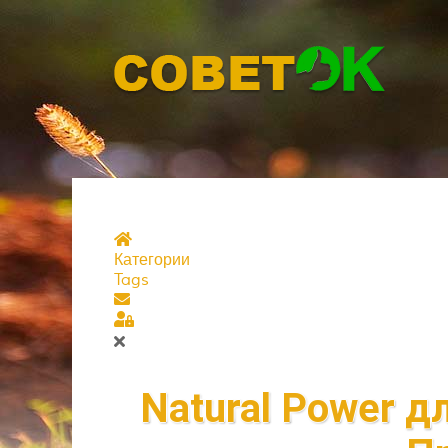
Главная страница
Категории
Tags
Подписаться на блог
Sign In
Natural Power д