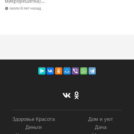
микрорешетка)...
около 6 лет назад
Здоровье Красота
Дом и уют
Деньги
Дача