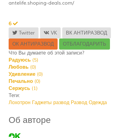
antelife.shoping-deals.com/
6
Twitter
VK
ВК АНТИРАЗВОД
ОК АНТИРАЗВОД
ОТБЛАГОДАРИТЬ
Что Вы думаете об этой записи?
Радуюсь
(
5
)
Любовь
(
0
)
Удивление
(
0
)
Печально
(
0
)
Сержусь
(
1
)
Теги:
Лохотрон
Гаджеты развод
Развод Одежда
Об авторе