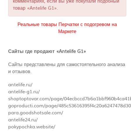
комментариях, если вы уже покупали подобный
товар «Antelife G1».
Реальные товары Перчатки с подогревом на
Маркете
Сайты где продают «Antelife G1»
Сайты представлены для самостоятельного анализа
и отзывов.
antelife.ru/
antelife-g1.ru/
shoptoptovar.com/page/04ecbccd7b6a1bbf960b4ca41
goproducti.com/page/485c53616395f4c20a6247478d3
para.goodshotsale.com/
antelife24.ru/
pokypochka.website/