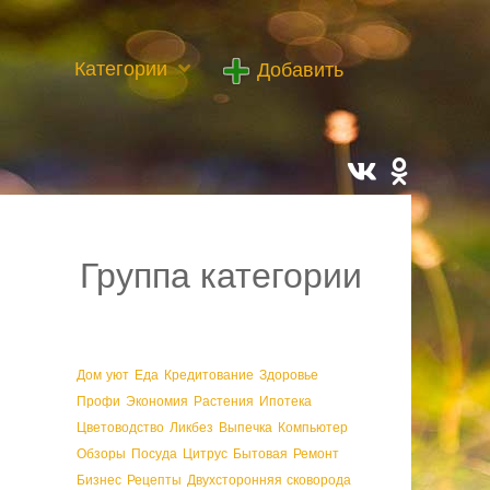
Категории
Добавить
Группа категории
Дом уют
Еда
Кредитование
Здоровье
Профи
Экономия
Растения
Ипотека
Цветоводство
Ликбез
Выпечка
Компьютер
Обзоры
Посуда
Цитрус
Бытовая
Ремонт
Бизнес
Рецепты
Двухсторонняя сковорода