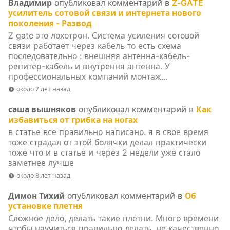
Владимир
опубликовал комментарий в
Z-GATE
усилитель сотовой связи и интернета нового
поколения - Развод
Z gate это лохотрон. Система усиления сотовой
связи работает через кабель то есть схема
последовательно : внешняя антенна-кабель-
репитер-кабель и внутрення антенна. У
профессиональных компаний монтаж...
около 7 лет назад
саша вышняков
опубликовал комментарий в
Как
избавиться от грибка на ногах
в статье все правильно написано. я в свое время
тоже страдал от этой болячки делал практически
тоже что и в статье и через 2 недели уже стало
заметнее лучше
около 8 лет назад
Димон Тихий
опубликовал комментарий в
Об
установке плетня
Сложное дело, делать такие плетни. Много времени
чтобы научиться правильно делать, не качественно