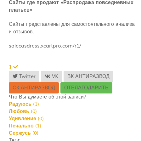
Сайты где продают «Распродажа повседневных
платьев»
Сайты представлены для самостоятельного анализа
и отзывов.
salecasdress.xcartpro.com/r1/
1
Twitter
VK
ВК АНТИРАЗВОД
ОК АНТИРАЗВОД
ОТБЛАГОДАРИТЬ
Что Вы думаете об этой записи?
Радуюсь
(
1
)
Любовь
(
0
)
Удивление
(
0
)
Печально
(
1
)
Сержусь
(
0
)
Теги: