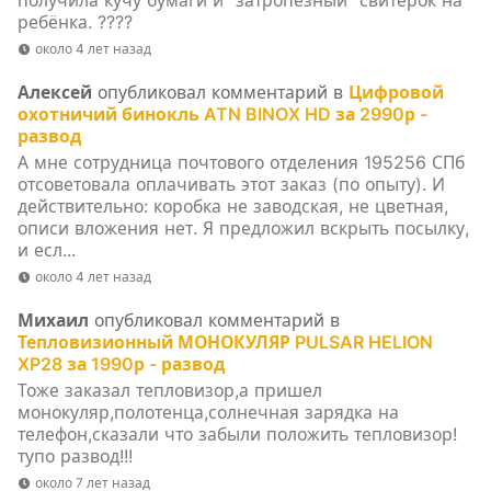
получила кучу бумаги и "затропезный" свитерок на
ребёнка. ????
около 4 лет назад
Алексей
опубликовал комментарий в
Цифровой
охотничий бинокль ATN BINOX HD за 2990р -
развод
А мне сотрудница почтового отделения 195256 СПб
отсоветовала оплачивать этот заказ (по опыту). И
действительно: коробка не заводская, не цветная,
описи вложения нет. Я предложил вскрыть посылку,
и есл...
около 4 лет назад
Михаил
опубликовал комментарий в
Тепловизионный МОНОКУЛЯР PULSAR HELION
XP28 за 1990р - развод
Тоже заказал тепловизор,а пришел
монокуляр,полотенца,солнечная зарядка на
телефон,сказали что забыли положить тепловизор!
тупо развод!!!
около 7 лет назад