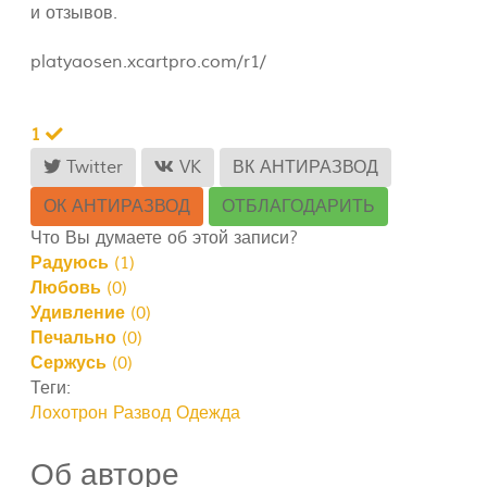
и отзывов.
platyaosen.xcartpro.com/r1/
1
Twitter
VK
ВК АНТИРАЗВОД
ОК АНТИРАЗВОД
ОТБЛАГОДАРИТЬ
Что Вы думаете об этой записи?
Радуюсь
(
1
)
Любовь
(
0
)
Удивление
(
0
)
Печально
(
0
)
Сержусь
(
0
)
Теги:
Лохотрон
Развод Одежда
Об авторе