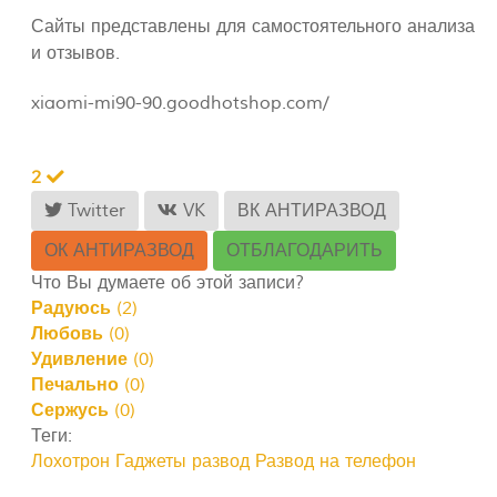
Сайты представлены для самостоятельного анализа
и отзывов.
xiaomi-mi90-90.goodhotshop.com/
2
Twitter
VK
ВК АНТИРАЗВОД
ОК АНТИРАЗВОД
ОТБЛАГОДАРИТЬ
Что Вы думаете об этой записи?
Радуюсь
(
2
)
Любовь
(
0
)
Удивление
(
0
)
Печально
(
0
)
Сержусь
(
0
)
Теги:
Лохотрон
Гаджеты развод
Развод на телефон