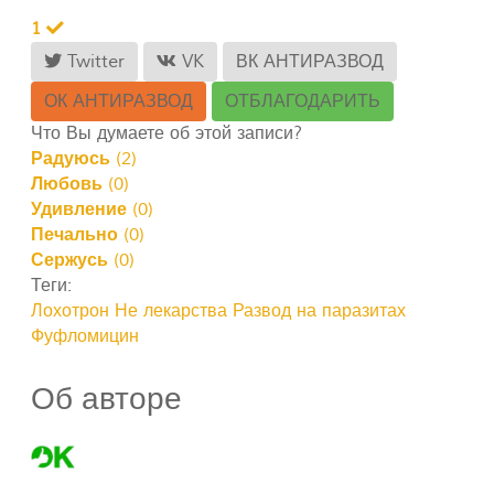
1
Twitter
VK
ВК АНТИРАЗВОД
ОК АНТИРАЗВОД
ОТБЛАГОДАРИТЬ
Что Вы думаете об этой записи?
Радуюсь
(
2
)
Любовь
(
0
)
Удивление
(
0
)
Печально
(
0
)
Сержусь
(
0
)
Теги:
Лохотрон
Не лекарства
Развод на паразитах
Фуфломицин
Об авторе