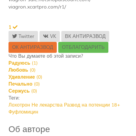
viagron.xcartpro.com/r1/
1
Twitter
VK
ВК АНТИРАЗВОД
ОК АНТИРАЗВОД
ОТБЛАГОДАРИТЬ
Что Вы думаете об этой записи?
Радуюсь
(
1
)
Любовь
(
0
)
Удивление
(
0
)
Печально
(
0
)
Сержусь
(
0
)
Теги:
Лохотрон
Не лекарства
Развод на потенции
18+
Фуфломицин
Об авторе