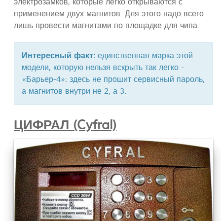
электрозамков, которые легко открываются с
применением двух магнитов. Для этого надо всего
лишь провести магнитами по площадке для чипа.
Интересный факт:
единственная марка этой
модели, которую нельзя вскрыть так легко -
«Барьер-4»: здесь не прошит сервисный пароль,
а магнитов внутри не 2, а 3.
ЦИФРАЛ (Cyfral)