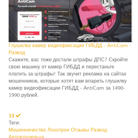
Глушилка камер видеофиксации ГИБДД - AntiCam -
Развод
Скажите, вас тоже достали штрафы ДПС? Скройте
свою машину от камер ГИБДД и перестаньте
платить за штрафы! Так звучит реклама на сайтах
мошенников, которые хотят вам впарить глушилку
камер видеофиксации ГИБДД - AntiCam за 1490-
1990 рублей.
13
Теги:
Мошенничество
Лохотрон
Отзывы
Развод
Автовладельца