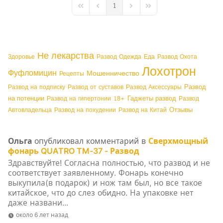
1
First Page
Previous Page
Next Page
Last Page
Не лекарства
Здоровье
Развод Одежда
Еда
Развод Охота
Лохотрон
Фуфломицин
Мошенничество
Рецепты
Развод
Развод на подписку
Развод от суставов
Развод Аксессуары
на потенции
Гаджеты развод
Развод на гипертонии
18+
Развод
Отзывы
Автовладельца
Развод на похудении
Развод на Китай
Ольга
опубликовал комментарий в
Сверхмощный
фонарь QUATRO TM-37 - Развод
Здравствуйте! Согласна полностью, что развод и не
соответствует заявленному. Фонарь конечно
выкупила(в подарок) и нож там был, но все такое
китайское, что до слез обидно. На упаковке нет
даже названи...
около 6 лет назад