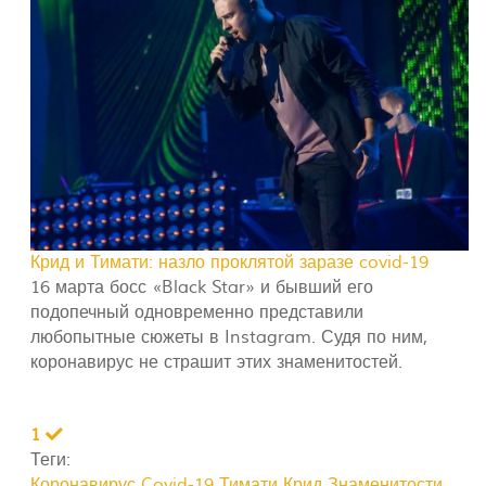
Крид и Тимати: назло проклятой заразе covid-19
16 марта босс «Black Star» и бывший его
подопечный одновременно представили
любопытные сюжеты в Instagram. Судя по ним,
коронавирус не страшит этих знаменитостей.
1
Теги:
Коронавирус Covid-19
Тимати
Крид
Знаменитости