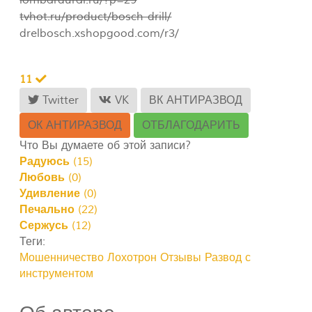
tvhot.ru/product/bosch-drill/
drelbosch.xshopgood.com/r3/
11
Twitter
VK
ВК АНТИРАЗВОД
ОК АНТИРАЗВОД
ОТБЛАГОДАРИТЬ
Что Вы думаете об этой записи?
Радуюсь
(
15
)
Любовь
(
0
)
Удивление
(
0
)
Печально
(
22
)
Сержусь
(
12
)
Теги:
Мошенничество
Лохотрон
Отзывы
Развод с
инструментом