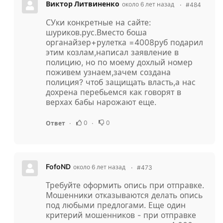
Виктор Литвиненко
около 6 лет назад
#484
СУки конкретные на сайте:
шуриков.рус.Вместо боша
органайзер+рулетка =4008руб подарил
этим козлам,написал заявление в
полицию, но по моему дохлый номер
поживем узнаем,зачем создана
полиция? чтоб защищать власть,а нас
дохрена перебьемся как говорят в
верхах бабы нарожают еще.
0
0
Ответ
FofoND
около 6 лет назад
#473
Требуйте оформить опись при отправке.
Мошенники отказываются делать опись
под любыми предлогами. Еще один
критерий мошенников - при отправке