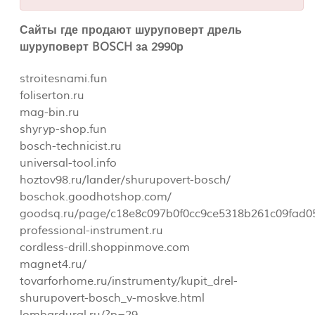
Сайты где продают шуруповерт дрель
шуруповерт BOSCH за 2990р
stroitesnami.fun
foliserton.ru
mag-bin.ru
shyryp-shop.fun
bosch-technicist.ru
universal-tool.info
hoztov98.ru/lander/shurupovert-bosch/
boschok.goodhotshop.com/
goodsq.ru/page/c18e8c097b0f0cc9ce5318b261c09fad0
professional-instrument.ru
cordless-drill.shoppinmove.com
magnet4.ru/
tovarforhome.ru/instrumenty/kupit_drel-
shurupovert-bosch_v-moskve.html
lombardural.ru/?p=29