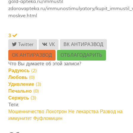
gold-apteka.ru/immustil
zdorovapteka.ru/immunostimulyatory/kupit_immustil_
moskve.html
3
Twitter
VK
ВК АНТИРАЗВОД
ОК АНТИРАЗВОД
ОТБЛАГОДАРИТЬ
Что Вы думаете об этой записи?
Радуюсь
(
2
)
Любовь
(
0
)
Удивление
(
3
)
Печально
(
0
)
Сержусь
(
3
)
Теги:
Мошенничество
Лохотрон
Не лекарства
Развод на
иммунитет
Фуфломицин