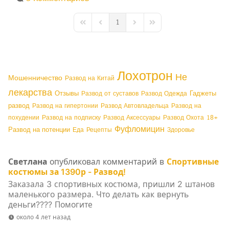
1
First Page
Previous Page
Next Page
Last Page
Лохотрон
Не
Мошенничество
Развод на Китай
лекарства
Отзывы
Гаджеты
Развод от суставов
Развод Одежда
развод
Развод на гипертонии
Развод Автовладельца
Развод на
похудении
Развод на подписку
Развод Аксессуары
Развод Охота
18+
Фуфломицин
Развод на потенции
Еда
Рецепты
Здоровье
Светлана
опубликовал комментарий в
Спортивные
костюмы за 1390р - Развод!
Заказала 3 спортивных костюма, пришли 2 штанов
маленького размера. Что делать как вернуть
деньги???? Помогите
около 4 лет назад