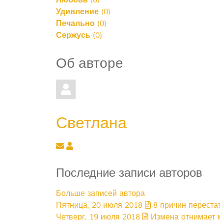
Любовь
(
0
)
Удивление
(
0
)
Печально
(
0
)
Сержусь
(
0
)
Об авторе
Светлана
Подписаться на обновление автора
Светлана
Последние записи авторов
Больше записей автора
Пятница, 20 июля 2018
8 причин переста
Четверг, 19 июля 2018
Измена отнимает м