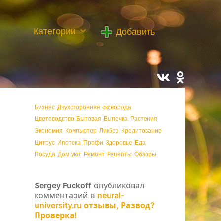
Категории
Добавить
Бизнес
Двухсторонняя сковорода
Цветоводство
Бытовая
Выпечка
Растения
Экономия
Компьютер
Ликбез
Кредитование
Цитрус
Ипотека
Профи
Здоровье
Еда
Посуда
Дом уют
Ремонт
Рецепты
Обзоры
Sergey Fuckoff
опубликовал
комментарий в
neural-
university.ru отзывы, Развод?
Проверка!