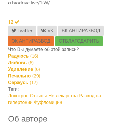
a.biodrive.live/1iW/
12
Twitter
VK
ВК АНТИРАЗВОД
ОК АНТИРАЗВОД
ОТБЛАГОДАРИТЬ
Что Вы думаете об этой записи?
Радуюсь
(
16
)
Любовь
(
6
)
Удивление
(
6
)
Печально
(
29
)
Сержусь
(
17
)
Теги:
Лохотрон
Отзывы
Не лекарства
Развод на
гипертонии
Фуфломицин
Об авторе