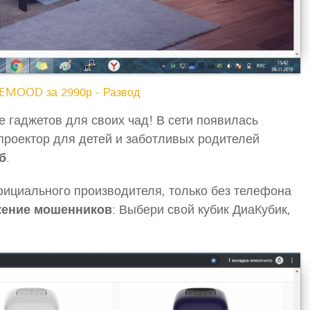
NEMOOD за 2990р - Развод
е гаджетов для своих чад! В сети появилась
проектор для детей и заботливых родителей
б
.
ициального производителя, только без телефона
ение мошенников
: Выбери свой кубик ДиаКубик,