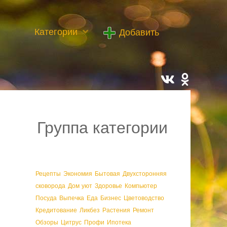
Категории
Добавить
Группа категории
Рецепты
Экономия
Бытовая
Двухсторонняя
сковорода
Дом уют
Здоровье
Компьютер
Посуда
Выпечка
Еда
Бизнес
Цветоводство
Кредитование
Ликбез
Растения
Ремонт
Обзоры
Цитрус
Профи
Ипотека