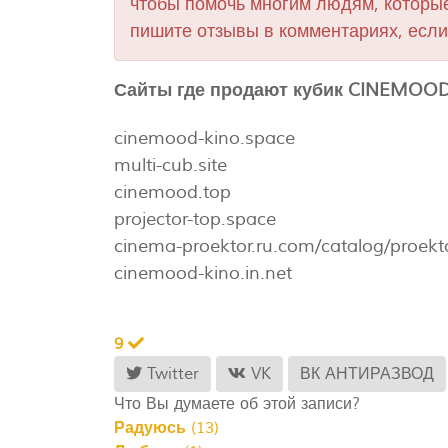
чтобы помочь многим людям, которые
пишите отзывы в комментариях, если
Сайты где продают кубик CINEMOOD
cinemood-kino.space
multi-cub.site
cinemood.top
projector-top.space
cinema-proektor.ru.com/catalog/proekt
cinemood-kino.in.net
9
Twitter
VK
ВК АНТИРАЗВОД
Что Вы думаете об этой записи?
Радуюсь
(
13
)