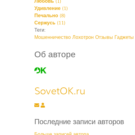
Любовь
(
1
)
Удивление
(
1
)
Печально
(
8
)
Сержусь
(
11
)
Теги:
Мошенничество
Лохотрон
Отзывы
Гаджеты
Об авторе
SovetOK.ru
Подписаться на обновление автора
SovetOK.ru
Последние записи авторов
Больше записей автора