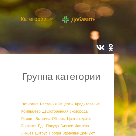
Категории
Добавить
Группа категории
Экономия
Растения
Рецепты
Кредитование
Компьютер
Двухсторонняя сковорода
Ремонт
Выпечка
Обзоры
Цветоводство
Бытовая
Еда
Посуда
Бизнес
Ипотека
Ликбез
Цитрус
Профи
Здоровье
Дом уют