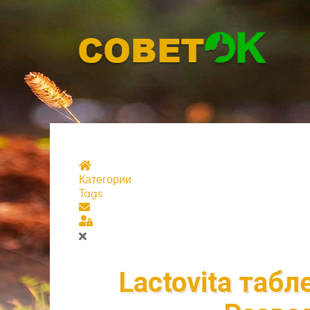
Главная страница
Категории
Tags
Подписаться на блог
Sign In
Lactovita табл