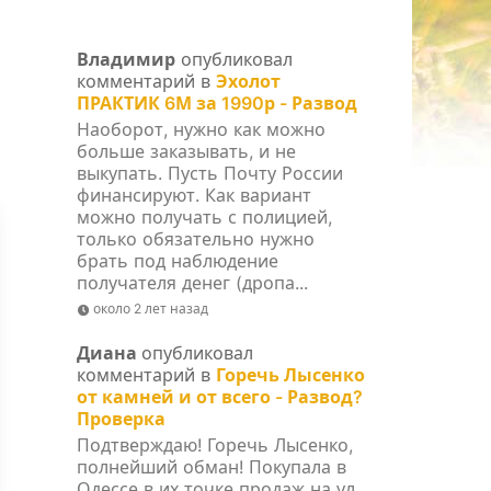
Владимир
опубликовал
комментарий в
Эхолот
ПРАКТИК 6М за 1990р - Развод
Наоборот, нужно как можно
больше заказывать, и не
выкупать. Пусть Почту России
финансируют. Как вариант
можно получать с полицией,
только обязательно нужно
брать под наблюдение
получателя денег (дропа...
около 2 лет назад
Диана
опубликовал
комментарий в
Горечь Лысенко
от камней и от всего - Развод?
Проверка
Подтверждаю! Горечь Лысенко,
полнейший обман! Покупала в
Одессе в их точке продаж на ул.