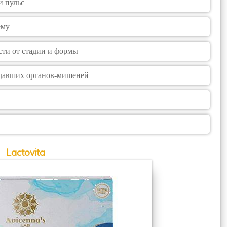
и пульс
ему
сти от стадии и формы
адавших органов-мишеней
Lactovita