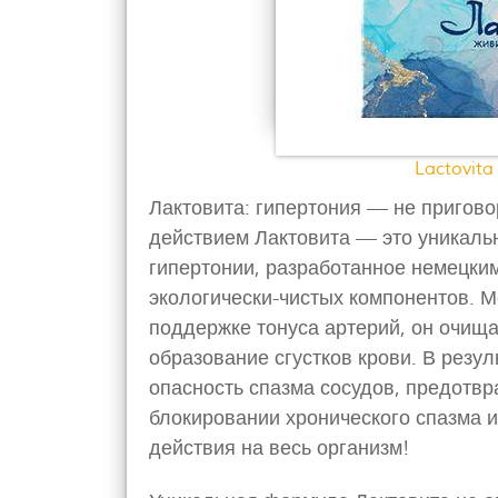
Lactovita
Лактовита: гипертония — не пригов
действием Лактовита — это уникаль
гипертонии, разработанное немецки
экологически-чистых компонентов. М
поддержке тонуса артерий, он очища
образование сгустков крови. В резу
опасность спазма сосудов, предотв
блокировании хронического спазма 
действия на весь организм!