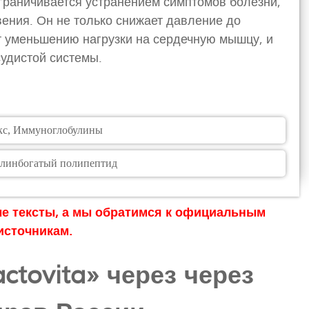
граничивается устранением симптомов болезни,
вения. Он не только снижает давление до
т уменьшению нагрузки на сердечную мышцу, и
судистой системы.
кс, Иммуноглобулины
олинбогатый полипептид
ые тексты, а мы обратимся к официальным
источникам.
ctovita» через через