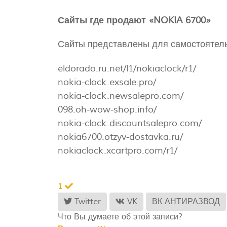
Сайты где продают «NOKIA 6700»
Сайты представлены для самостоятель
eldorado.ru.net/l1/nokiaclock/r1/
nokia-clock.exsale.pro/
nokia-clock.newsalepro.com/
098.oh-wow-shop.info/
nokia-clock.discountsalepro.com/
nokia6700.otzyv-dostavka.ru/
nokiaclock.xcartpro.com/r1/
1
Twitter
VK
ВК АНТИРАЗВОД
Что Вы думаете об этой записи?