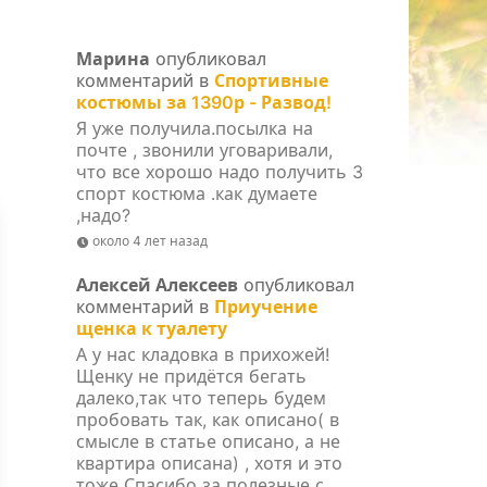
Марина
опубликовал
комментарий в
Спортивные
костюмы за 1390р - Развод!
Я уже получила.посылка на
почте , звонили уговаривали,
что все хорошо надо получить 3
спорт костюма .как думаете
,надо?
около 4 лет назад
Алексей Алексеев
опубликовал
комментарий в
Приучение
щенка к туалету
А у нас кладовка в прихожей!
Щенку не придётся бегать
далеко,так что теперь будем
пробовать так, как описано( в
смысле в статье описано, а не
квартира описана) , хотя и это
тоже Спасибо за полезные с...