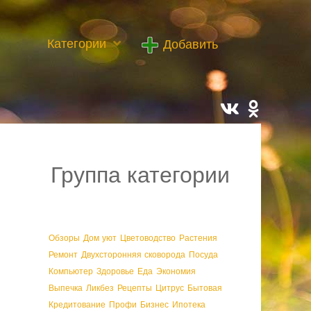
Категории
Добавить
Группа категории
Обзоры
Дом уют
Цветоводство
Растения
Ремонт
Двухсторонняя сковорода
Посуда
Компьютер
Здоровье
Еда
Экономия
Выпечка
Ликбез
Рецепты
Цитрус
Бытовая
Кредитование
Профи
Бизнес
Ипотека