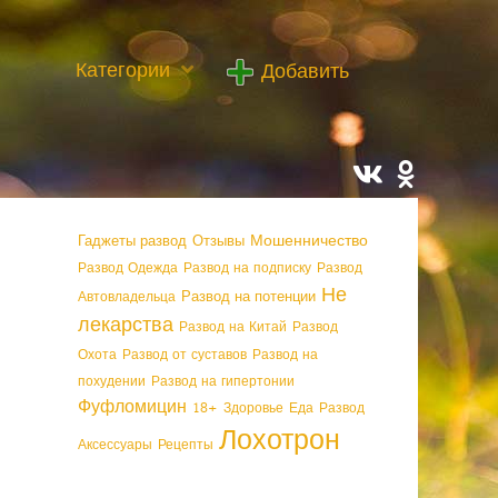
Категории
Добавить
Мошенничество
Гаджеты развод
Отзывы
Развод Одежда
Развод на подписку
Развод
Не
Развод на потенции
Автовладельца
лекарства
Развод на Китай
Развод
Охота
Развод от суставов
Развод на
похудении
Развод на гипертонии
Фуфломицин
18+
Здоровье
Еда
Развод
Лохотрон
Аксессуары
Рецепты