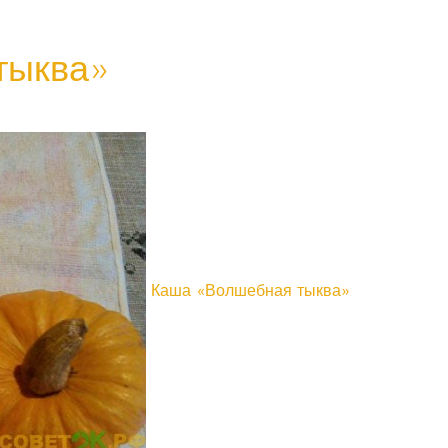
тыква»
Каша «Волшебная тыква»