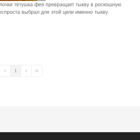
лочки тётушка фея превращает тыкву в роскошную
еспроста выбрал для этой цели именно тыкву.
1
t Page
Previous Page
Next Page
Last Page