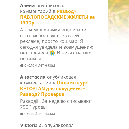
Алена
опубликовал
комментарий в
Развод?
ПАВЛОПОСАДСКИЕ ЖИЛЕТЫ за
1990р
А эти мошенники еще и моё
фото используют в своей
рекламе, просто кошмар! Я
сегодня увидела и возмущению
нет предела 😭 И никак на них
не выйти
около 4 лет назад
Анастасия
опубликовал
комментарий в
Онлайн курс
KETOPLAN для похудения -
Развод? Проверка
Развод!!!! За неделю списывают
790₽ уроды
около 4 лет назад
Viktoria Z.
опубликовал