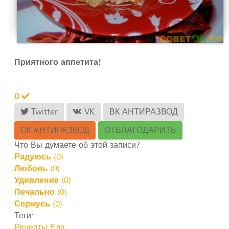
Приятного аппетита!
0
Twitter
VK
ВК АНТИРАЗВОД
ОК АНТИРАЗВОД
ОТБЛАГОДАРИТЬ
Что Вы думаете об этой записи?
Радуюсь
(
0
)
Любовь
(
0
)
Удивление
(
0
)
Печально
(
0
)
Сержусь
(
0
)
Теги:
Рецепты
Еда