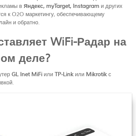
рекламы в
Яндекс, myTarget, Instagram
и других
тся к O2O маркетингу, обеспечивающему
лайн и обратно.
ставляет WiFi-Радар на
ом деле?
утер
GL Inet MiFi
или
TP-Link
или
Mikrotik
с
вкой.