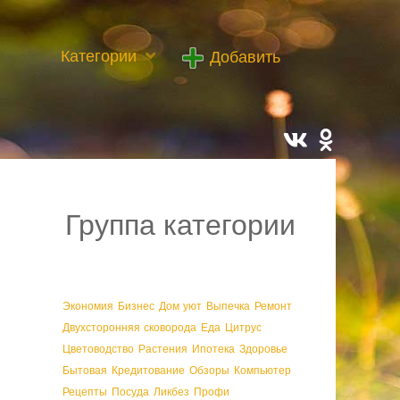
Категории
Добавить
Группа категории
Экономия
Бизнес
Дом уют
Выпечка
Ремонт
Двухсторонняя сковорода
Еда
Цитрус
Цветоводство
Растения
Ипотека
Здоровье
Бытовая
Кредитование
Обзоры
Компьютер
Рецепты
Посуда
Ликбез
Профи