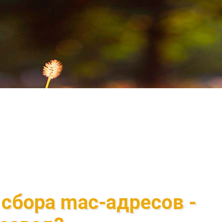
 сбора mac-адресов -