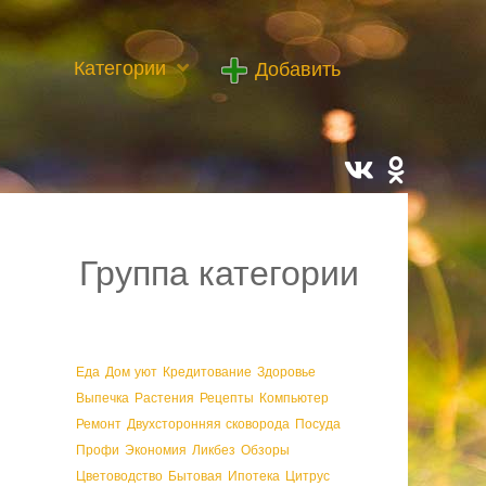
Категории
Добавить
Группа категории
Еда
Дом уют
Кредитование
Здоровье
Выпечка
Растения
Рецепты
Компьютер
Ремонт
Двухсторонняя сковорода
Посуда
Профи
Экономия
Ликбез
Обзоры
Цветоводство
Бытовая
Ипотека
Цитрус