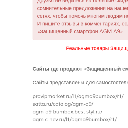
Друзья не ведитесь на большие скидк
сомнительные предложения на нашем
сетях, чтобы помочь многим людям н
И пишите отзывы в комментариях, ес
«Защищенный смартфон AGM A9».
Реальные товары Защищ
Сайты где продают «Защищенный с
Сайты представлены для самостоятель
provipmarket.ru/l1/agma9bumbox/r1/
satta.ru/catalog/agm-a9/
agm-a9-bumbox.best-styl.ru/
agm.c-nev.ru/l1/agma9bumbox/r1/