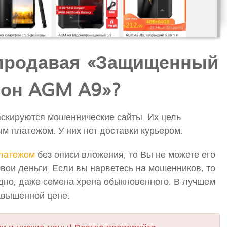
продавая «Защищенный
он AGM A9»?
скируются мошеннические сайты. Их цель
м платежом. У них нет доставки курьером.
латежом
без описи вложения, то Вы не можете его
свои деньги. Если вы нарветесь на мошенников, то
одно, даже семена хрена обыкновенного. В лучшем
завышенной цене.