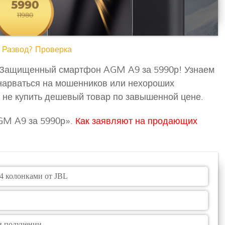
 Развод? Проверка
: Защищенный смартфон AGM A9 за 5990р! Узнаем
е нарваться на мошенников или нехороших
и не купить дешевый товар по завышенной цене.
GM A9 за 5990р».
Как заявляют на продающих
4 колонками от JBL
и получении