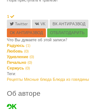
Пора приступать к трапезе!
1
Twitter
VK
ВК АНТИРАЗВОД
ОК АНТИРАЗВОД
ОТБЛАГОДАРИТЬ
Что Вы думаете об этой записи?
Радуюсь
(
1
)
Любовь
(
0
)
Удивление
(
0
)
Печально
(
0
)
Сержусь
(
0
)
Теги:
Рецепты
Мясные блюда
Блюда из говядины
Об авторе